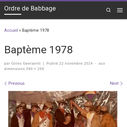
Ordre de Babbage
Skip to content
Search
Me
Accueil
»
Baptème 1978
Baptème 1978
par
Gilles Geeraerts
|
Publié
22 novembre 2024
-
aux
dimensions
390 × 258
Images navigation
Previous
Next